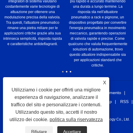
integratori di sistema valutano
più rapido e accurato mantenendo
costantemente varie tecnologie di
una durata a lungo termine. La
attuazione per ottenere una
risposta sta nell'attuatore
modulazione precisa della valvola.
pneumatico a rack e pignone, un
Tra questi, l'attuatore pneumatico
dispositivo progettato per convertire
rimane una pietra miliare per le
l'energia pneumatica in movimento
applicazioni critiche grazie alla sua
meccanico, garantendo operazioni
intrinseca semplicità, risposta rapida
di valvola rapide e precise. Come
e caratteristiche antideflagranti.
qualcuno che valuta frequentemente
soluzioni di automazione, trovo
questo attuatore indispensabile sia
per applicazioni standard che
critiche.
X
Utilizziamo i cookie per offrirti una migliore
Casa
Chi siamo
Prodotti
Notizia
Scaricamento
esperienza di navigazione, analizzare il
Invia richiesta
Contattaci
Collegamenti
Sitemap
RSS
traffico del sito e personalizzare i contenuti.
XML
Privacy Policy
Utilizzando questo sito, accetti il ​​nostro
utilizzo dei cookie.
politica sulla riservatezza
Copyright © 2021 Taizhou Juhang Automation Equipment Technology Co., Ltd.
Tutti i diritti riservati.
Rifiutare
Accettare