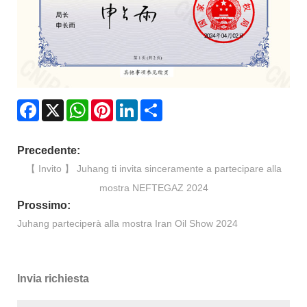
Facebook
X
WhatsApp
Pinterest
LinkedIn
Share
Precedente:
【 Invito 】 Juhang ti invita sinceramente a partecipare alla
mostra NEFTEGAZ 2024
Prossimo:
Juhang parteciperà alla mostra Iran Oil Show 2024
Invia richiesta